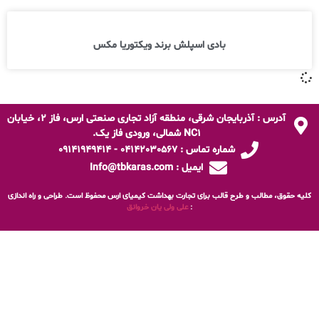
بادی اسپلش برند ویکتوریا مکس
آدرس : آذربایجان شرقی، منطقه آزاد تجاری صنعتی ارس، فاز 2، خیابان
NC1 شمالی، ورودی فاز یک.
شماره تماس : 04142030567 - 09141949414
ایمیل : Info@tbkaras.com
کلیه حقوق، مطالب و طرح قالب برای تجارت بهداشت کیمیای ارس محفوظ است. طراحی و راه اندازی
:
علی ولی یان خروانق