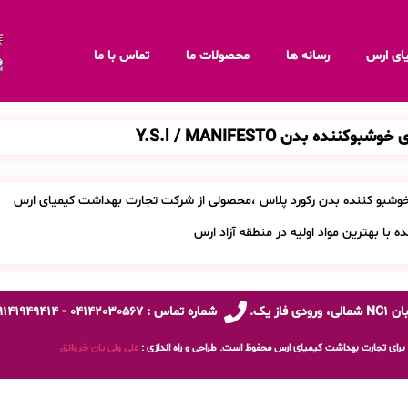
ای ارس
رسانه ها
محصولات ما
تماس با ما
شبوکننده بدن Y.S.l / MANIFESTO
وشبو کننده بدن رکورد پلاس ،محصولی از شرکت تجارت بهداشت کیمیای ارس
ه با بهترین مواد اولیه در منطقه آزاد ارس
شماره تماس : 04142030567 - 09141949414
رای تجارت بهداشت کیمیای ارس محفوظ است. طراحی و راه اندازی :
علی ولی یان خروانق